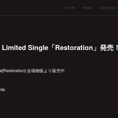
HOME
NEWS
SCHEDULE
Limited Single「Restoration」発売
ingle[Restoration] 会場物販より販売中
ds