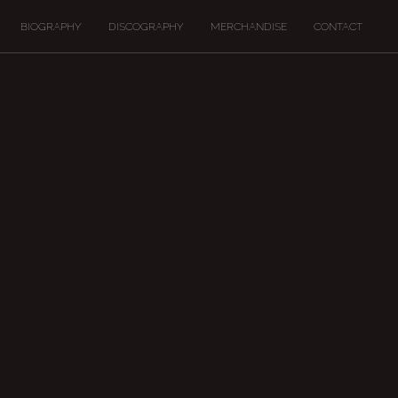
BIOGRAPHY
DISCOGRAPHY
MERCHANDISE
CONTACT
！