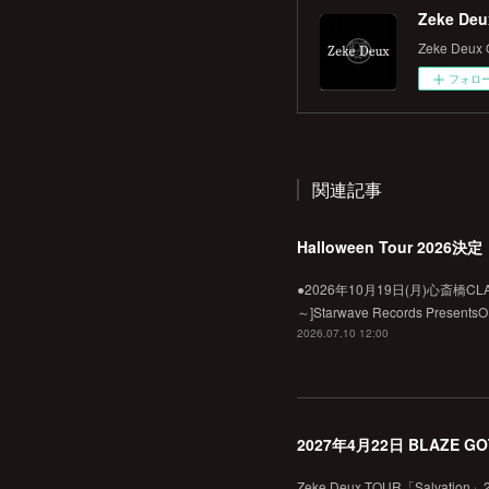
Zeke Deux
Zeke Deux O
フォロ
関連記事
Halloween Tour 2026決定
●2026年10月19日(月)心斎橋CLAPPE
～]Starwave Records Present
2026.07.10 12:00
2027年4月22日 BLAZE 
Zeke Deux TOUR「Salvati