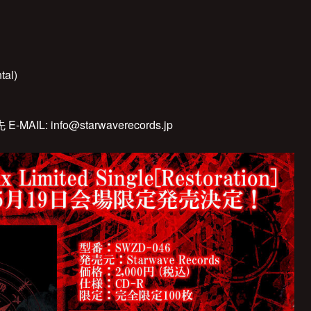
tal)
L: info@starwaverecords.jp