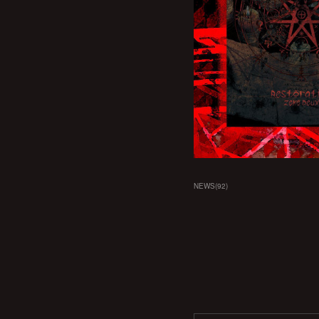
NEWS
(
92
)