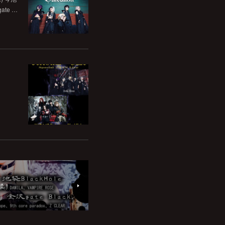
ate …
解禁！