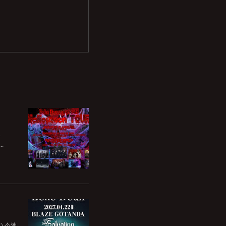
a
..
水) 今池