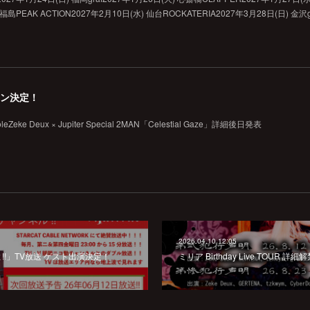
 福島PEAK ACTION2027年2月10日(水) 仙台ROCKATERIA2027年3月28日(日) 金沢g
 2マン決定！
Zeke Deux × Jupiter Special 2MAN「Celestial Gaze」詳細後日発表
2026.04.10 12:05
!!」TV放送 ゲスト出演決定！
ミリア Birthday Live TOUR 詳細