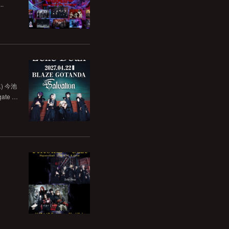
..
水) 今池
ate …