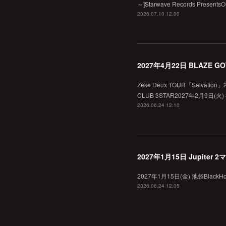
～]Starwave Records Present
2026.07.10 12:00
2027年4月22日 BLAZE 
Zeke Deux TOUR「Salvati
CLUB 3STAR2027年2月9日(火)
2026.06.24 12:10
2027年1月15日 Jupiter
2027年1月15日(金) 池袋BlackHole
2026.06.24 12:05