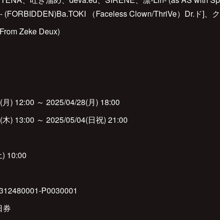
- (FORBIDDEN)Ba.TOKI （Faceless Clown/ThriVe）Dr
m Zeke Deux)
 12:00 ～ 2025/04/28(月) 18:00
 13:00 ～ 2025/05/04(日祝) 21:00
 10:00
il/4312480001-P0030001
日券