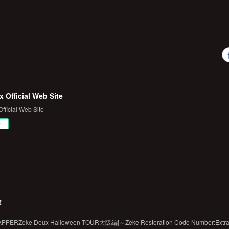
 Official Web Site
fficial Web Site
ー
！
RZeke Deux Halloween TOUR大阪編[～Zeke Restoration Code Number:Extr