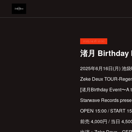
2025.04.16 12:00
渚月 Birthday
2025年6月16日(月) 池袋B
Zeke Deux TOUR-Regener
[渚月Birthday Event〜A t
Starwave Records prese
OPEN 15:00 / START 15
前売 4,000円 / 当日 4,5
出演：Zeke Deux、GERTE