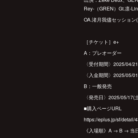
Rey-（GREN）Gt.凛-Lin
OA.渚月我儘セッション(Fro
［チケット］e+
A：プレオーダー
〈受付期間〉2025/04/21(月)
〈入金期間〉2025/05/01(木)
B：一般発売
〈発売日〉2025/05/17(土)
■購入ページURL
https://eplus.jp/sf/deta
《入場順》A → B → 当