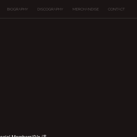
BIOGRAPHY
DISCOGRAPHY
MERCHANDISE
CONTACT
al Members)[Vo.澪-