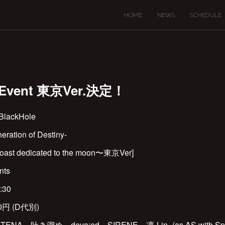
HOME
NEWS
SCHEDULE
 Event 東京Ver.決定！
lackHole
ation of Destiny-
oast dedicated to the moon〜東京Ver]
nts
:30
00円 (D代別)
NA、吐き溜め、deva:ed、SIRENE、凛-Lin- (as AS with Speci