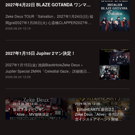
2027年4月22日 BLAZE GOTANDA ワンマン決定！
Zeke Deux TOUR「Salvation」2027年1月24日(日) 福
岡graf2027年1月26日(火) 心斎橋CLAPPER2027年…
2026.06.24 12:10
2027年1月15日 Jupiter 2マン決定！
2027年1月15日(金) 池袋BlackHoleZeke Deux ×
Jupiter Special 2MAN「Celestial Gaze」詳細後日…
2026.06.24 12:05
2024.06.24 12:00
2024.05.16 12:00
新宿アルタビジョン
【littleHEARTS.新宿店】
「Alive」 MV放映決定！
Zeke Deux『Alive』発売記
念インストアイベント開催…