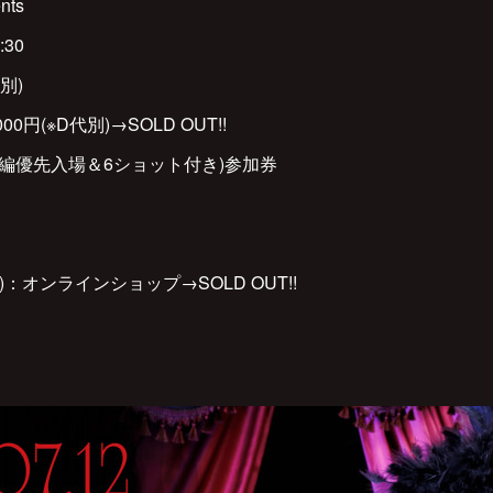
nts
:30
代別)
0円(※D代別)→SOLD OUT!!
本編優先入場＆6ショット付き)参加券
：オンラインショップ→SOLD OUT!!