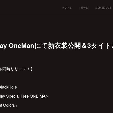
HOME
NEWS
SCHEDULE
rthDay OneManにて新衣装公開＆3タ
ル同時リリース！】
ackHole
hday Special Free ONE MAN
ent Colors」