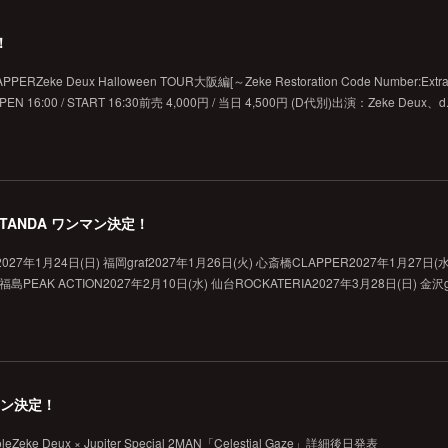
！
RZeke Deux Halloween TOUR大阪編[～Zeke Restoration Code Number:Extr
sOPEN 16:00 / START 16:30前売 4,000円 / 当日 4,500円 (D代別)出演：Zeke Deux、d.
GOTANDA ワンマン決定！
on」2027年1月24日(日) 福岡graf2027年1月26日(火) 心斎橋CLAPPER2027年1月27日(
 福島PEAK ACTION2027年2月10日(水) 仙台ROCKATERIA2027年3月28日(日) 金沢g
 2マン決定！
Zeke Deux × Jupiter Special 2MAN「Celestial Gaze」詳細後日発表