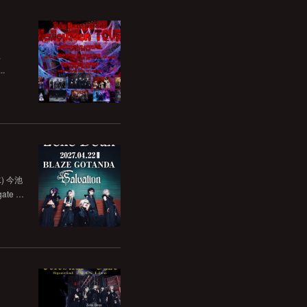
a
..
水) 今池
ate …